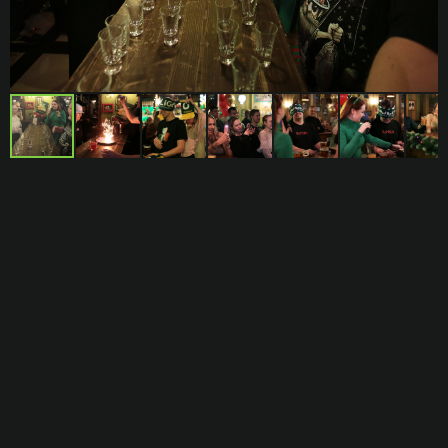
Я прочитал
условия
и согласен на обработку
персональных данных
При заказе от 8 человек мы попросим внести предоплату
+7
Я ознакомился с
политикой
обработки
персональных данных
Я даю
согласие
на обработку персональных данных
Я ознакомился с
политикой
обработки
персональных данных
Я даю
согласие
на обработку персональных данных
Оставить контакты в базе дорогих гостей
O'HOOLIGANS